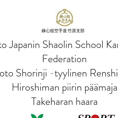
​錬心舘空手道 竹原支部
o Japanin Shaolin School Ka
Federation
oto Shorinji -tyylinen Rensh
Hiroshiman piirin päämaja
Takeharan haara